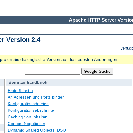
Apache HTTP Server Version
 Version 2.4
Verfüg
e prüfen Sie die englische Version auf die neuesten Änderungen.
Benutzerhandbuch
Erste Schritte
An Adressen und Ports binden
Konfigurationsdateien
Konfigurationsabschnitte
Caching von Inhalten
Content Negotiation
Dynamic Shared Objects (DSO)