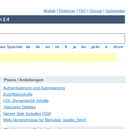
Module
|
Direktiven
|
FAQ
|
Glossar
|
Seitenindex
 2.4
bare Sprachen:
da
|
de
|
en
|
es
|
fr
|
ja
|
ko
|
pt-br
|
tr
|
zh-cn
Praxis / Anleitungen
Authentisierung und Autorisierung
Zugriffskontrolle
CGI: Dynamische Inhalte
.htaccess-Dateien
Server Side Includes (SSI)
Web-Verzeichnisse für Benutzer (public_html)