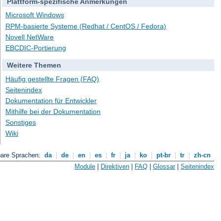
Plattform-spezifische Anmerkungen
Microsoft Windows
RPM-basierte Systeme (Redhat / CentOS / Fedora)
Novell NetWare
EBCDIC-Portierung
Weitere Themen
Häufig gestellte Fragen (FAQ)
Seitenindex
Dokumentation für Entwickler
Mithilfe bei der Dokumentation
Sonstiges
Wiki
bare Sprachen:
da
|
de
|
en
|
es
|
fr
|
ja
|
ko
|
pt-br
|
tr
|
zh-cn
Module
|
Direktiven
|
FAQ
|
Glossar
|
Seitenindex